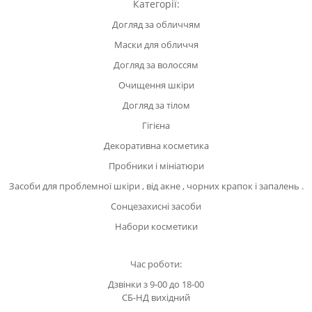
Категорії:
Догляд за обличчям
Маски для обличчя
Догляд за волоссям
Очищення шкіри
Догляд за тілом
Гігієна
Декоративна косметика
Пробники і мініатюри
Засоби для проблемної шкіри , від акне , чорних крапок і запалень .
Сонцезахисні засоби
Набори косметики
Час роботи:
Дзвінки з 9-00 до 18-00
СБ-НД вихідний