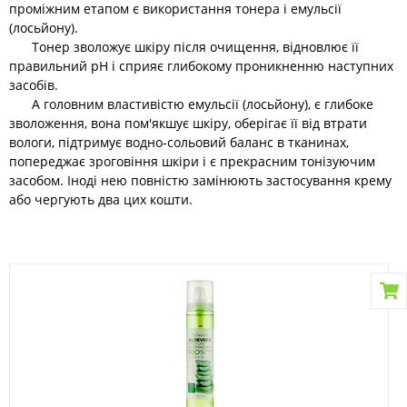
проміжним етапом є використання тонера і емульсії
(лосьйону).
Тонер зволожує шкіру після очищення, відновлює її
правильний рН і сприяє глибокому проникненню наступних
засобів.
А головним властивістю емульсії (лосьйону), є глибоке
зволоження, вона пом'якшує шкіру, оберігає її від втрати
вологи, підтримує водно-сольовий баланс в тканинах,
попереджає зроговіння шкіри і є прекрасним тонізуючим
засобом. Іноді нею повністю замінюють застосування крему
або чергують два цих кошти.