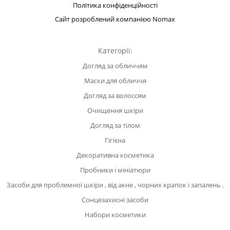
Політика конфіденційності
Сайт розроблений компанією Nomax
Категорії:
Догляд за обличчям
Маски для обличчя
Догляд за волоссям
Очищення шкіри
Догляд за тілом
Гігієна
Декоративна косметика
Пробники і мініатюри
Засоби для проблемної шкіри , від акне , чорних крапок і запалень .
Сонцезахисні засоби
Набори косметики